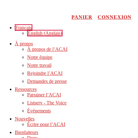
Aller
au
contenu
PANIER
CONNEXION
Français
English
(
Anglais
)
À propos
À propos de l’ACAI
Notre équipe
Notre travail
Rejoindre l’ACAI
Demandes de presse
Ressources
Parrainer l’ACAI
Listserv - The Voice
Événements
Nouvelles
Écrire pour l’ACAI
Bienfaiteurs
Dons