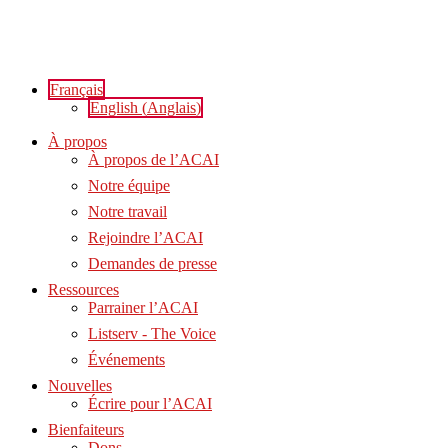
Aller
au
contenu
Français
English
(
Anglais
)
À propos
À propos de l’ACAI
Notre équipe
Notre travail
Rejoindre l’ACAI
Demandes de presse
Ressources
Parrainer l’ACAI
Listserv - The Voice
Événements
Nouvelles
Écrire pour l’ACAI
Bienfaiteurs
Dons