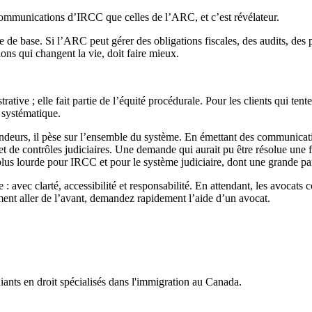
 communications d’IRCC que celles de l’ARC, et c’est révélateur.
ive de base. Si l’ARC peut gérer des obligations fiscales, des audits, des
ns qui changent la vie, doit faire mieux.
ive ; elle fait partie de l’équité procédurale. Pour les clients qui ten
 systématique.
ndeurs, il pèse sur l’ensemble du système. En émettant des communicat
ontrôles judiciaires. Une demande qui aurait pu être résolue une fois 
plus lourde pour IRCC et pour le système judiciaire, dont une grande part
c clarté, accessibilité et responsabilité. En attendant, les avocats co
nt aller de l’avant, demandez rapidement l’aide d’un avocat.
iants en droit spécialisés dans l'immigration au Canada.