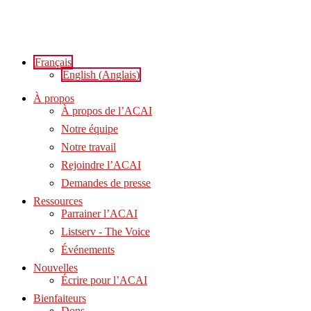
Aller
au
contenu
Français
English
(
Anglais
)
À propos
À propos de l’ACAI
Notre équipe
Notre travail
Rejoindre l’ACAI
Demandes de presse
Ressources
Parrainer l’ACAI
Listserv - The Voice
Événements
Nouvelles
Écrire pour l’ACAI
Bienfaiteurs
Dons