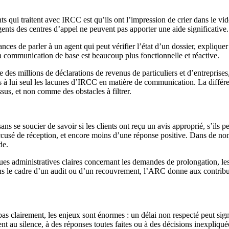
nts qui traitent avec IRCC est qu’ils ont l’impression de crier dans le vi
agents des centres d’appel ne peuvent pas apporter une aide significative.
ces de parler à un agent qui peut vérifier l’état d’un dossier, expliqu
a communication de base est beaucoup plus fonctionnelle et réactive.
 des millions de déclarations de revenus de particuliers et d’entreprises, t
s à lui seul les lacunes d’IRCC en matière de communication. La différe
sus, et non comme des obstacles à filtrer.
sans se soucier de savoir si les clients ont reçu un avis approprié, s’ils
usé de réception, et encore moins d’une réponse positive. Dans de nombr
de.
es administratives claires concernant les demandes de prolongation, les 
ns le cadre d’un audit ou d’un recouvrement, l’ARC donne aux contribua
clairement, les enjeux sont énormes : un délai non respecté peut sign
nt au silence, à des réponses toutes faites ou à des décisions inexpliqué