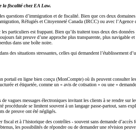
 la fiscalité chez EA Law.
des questions d’immigration et de fiscalité. Bien que ces deux domaines 
avec Immigration, Réfugiés et Citoyenneté Canada (IRCC) ou avec l’Agen
es particuliers est frappant. Bien qu’ils traitent tous deux des données
oujours fait preuve d’une approche plus transparente, plus navigable et
erdus dans une boîte noire.
es dans des situations stressantes, celles qui demandent l’établissement
rtail en ligne bien conçu (MonCompte) où ils peuvent consulter les avis
ucturée et étiquetée, comme un « avis de cotisation » ou une « demande 
e vagues messages électroniques invitant les clients à se rendre sur le
ité procédurale se limitent souvent à un langage passe-partout, sans exp
nts de preuve ont été négligés.
 fiscal et à l’historique des contrôles - souvent sans demande d’accès 
obtenus, les possibilités de répondre ou de demander une révision peuven