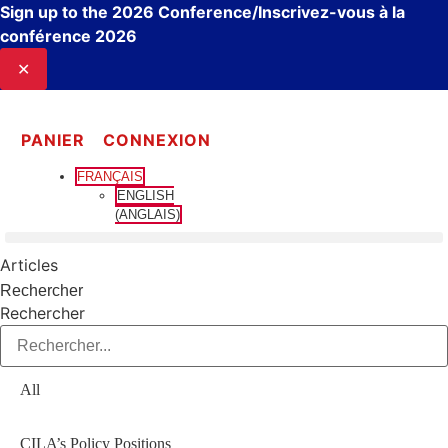
Sign up to the 2026 Conference/Inscrivez-vous à la
conférence 2026
✕
Aller
au
PANIER
CONNEXION
contenu
FRANÇAIS
ENGLISH
(
ANGLAIS
)
Articles
Rechercher
Rechercher
All
CILA’s Policy Positions