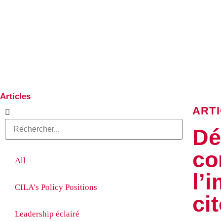
Articles
ART
Dé
co
All
l’
CILA’s Policy Positions
ci
Leadership éclairé