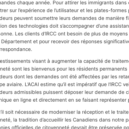
andes chaque année. Pour attirer les immigrants dans 
rer sur l’expérience de l’utilisateur et les plates-formes
eurs peuvent soumettre leurs demandes de manière fiabl
sation des technologies doit s’accompagner d’une assistan
onne. Les clients d’IRCC ont besoin de plus de moyens p
 Département et pour recevoir des réponses significati
orrespondance.
vestissements visant à augmenter la capacité de trait
neté sont les bienvenus pour les résidents permanents -
eurs dont les demandes ont été affectées par les reta
pe aviaire. L’ACAI estime qu’il est impératif que l’IRCC ve
eurs admissibles puissent déposer leur demande de ci
nique en ligne et directement en se faisant représenter
’il soit nécessaire de moderniser la réception et le tr
neté, la tradition d’accueillir les Canadiens dans notre p
ies officielles de citoyenneté devrait être préservée p