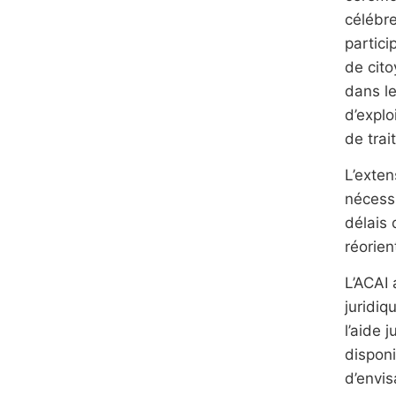
célébre
partici
de cit
dans le
d’explo
de tra
L’exten
nécessi
délais 
réorien
L’ACAI
juridiq
l’aide 
disponi
d’envis