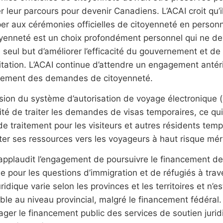
r leur parcours pour devenir Canadiens. L’ACAI croit qu’il
per aux cérémonies officielles de citoyenneté en person
oyenneté est un choix profondément personnel qui ne de
 seul but d’améliorer l’efficacité du gouvernement et de 
itation. L’ACAI continue d’attendre un engagement antérie
itement des demandes de citoyenneté.
sion du système d’autorisation de voyage électronique (
té de traiter les demandes de visas temporaires, ce qui
de traitement pour les visiteurs et autres résidents temp
ter ses ressources vers les voyageurs à haut risque méri
 applaudit l’engagement de poursuivre le financement d
ue pour les questions d’immigration et de réfugiés à tra
juridique varie selon les provinces et les territoires et n
ble au niveau provincial, malgré le financement fédéral
ager le financement public des services de soutien jurid