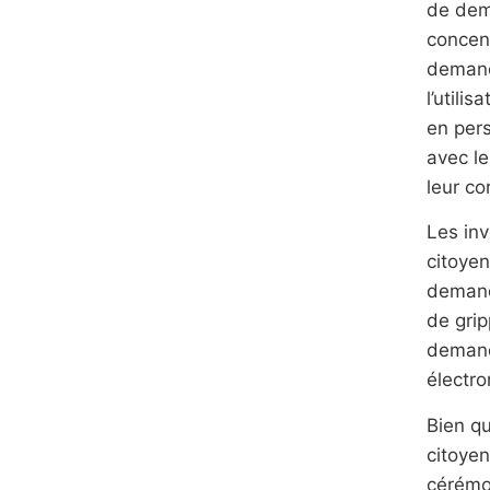
de dem
concent
demand
l’utili
en pers
avec le
leur c
Les in
citoyen
demand
de grip
demand
électro
Bien qu
citoyen
cérémon