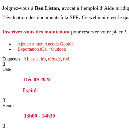
Joignez-vous à
Ben Liston
, avocat à l’emploi d’Aide juridi
l’évaluation des documents à la SPR. Ce webinaire est le qu
Inscrivez-vous dès maintenant
pour réserver votre place !
+ Ajouter à mon Agenda Google
+ Exportation iCal / Outlook
Étiquettes :
AI
,
asile
,
irb
,
réfugié
,
rpd
Date
Déc 09 2025
Expiré!
Heure
13h00 - 14h30