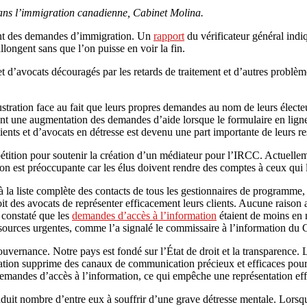
dans l’immigration canadienne, Cabinet Molina.
ent des demandes d’immigration. Un
rapport
du vérificateur général indi
llongent sans que l’on puisse en voir la fin.
et d’avocats découragés par les retards de traitement et d’autres probl
ation face au fait que leurs propres demandes au nom de leurs électeurs
ent une augmentation des demandes d’aide lorsque le formulaire en ligne 
ients et d’avocats en détresse est devenu une part importante de leurs r
étition pour soutenir la création d’un médiateur pour l’IRCC. Actuellem
tion est préoccupante car les élus doivent rendre des comptes à ceux qui l
 la liste complète des contacts de tous les gestionnaires de programme,
oit des avocats de représenter efficacement leurs clients. Aucune raison
 constaté que les
demandes d’accès à l’information
étaient de moins en m
essources urgentes, comme l’a signalé le commissaire à l’information du
ouvernance. Notre pays est fondé sur l’État de droit et la transparence. 
gration supprime des canaux de communication précieux et efficaces pou
mandes d’accès à l’information, ce qui empêche une représentation eff
duit nombre d’entre eux à souffrir d’une grave détresse mentale. Lorsque 