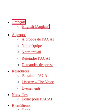
Aller
au
contenu
Français
English
(
Anglais
)
À propos
À propos de l’ACAI
Notre équipe
Notre travail
Rejoindre l’ACAI
Demandes de presse
Ressources
Parrainer l’ACAI
Listserv – The Voice
Événements
Nouvelles
Écrire pour l’ACAI
Bienfaiteurs
Dons