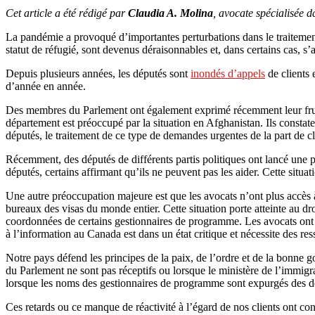
Cet article a été rédigé par
Claudia A. Molina
, avocate spécialisée 
La pandémie a provoqué d’importantes perturbations dans le traitem
statut de réfugié, sont devenus déraisonnables et, dans certains cas, s’a
Depuis plusieurs années, les députés sont
inondés d’appels
de clients 
d’année en année.
Des membres du Parlement ont également exprimé récemment leur frustr
département est préoccupé par la situation en Afghanistan. Ils constat
députés, le traitement de ce type de demandes urgentes de la part de cl
Récemment, des députés de différents partis politiques ont lancé une p
députés, certains affirmant qu’ils ne peuvent pas les aider. Cette situa
Une autre préoccupation majeure est que les avocats n’ont plus accès à
bureaux des visas du monde entier. Cette situation porte atteinte au dr
coordonnées de certains gestionnaires de programme. Les avocats ont
à l’information au Canada est dans un état critique et nécessite des r
Notre pays défend les principes de la paix, de l’ordre et de la bonne g
du Parlement ne sont pas réceptifs ou lorsque le ministère de l’immi
lorsque les noms des gestionnaires de programme sont expurgés des de
Ces retards ou ce manque de réactivité à l’égard de nos clients ont con