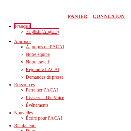
Aller
au
contenu
PANIER
CONNEXION
Français
English
(
Anglais
)
À propos
À propos de l’ACAI
Notre équipe
Notre travail
Rejoindre l’ACAI
Demandes de presse
Ressources
Parrainer l’ACAI
Listserv – The Voice
Événements
Nouvelles
Écrire pour l’ACAI
Bienfaiteurs
Dons