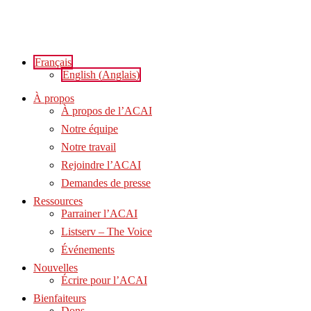
Aller
au
contenu
Français
English
(
Anglais
)
À propos
À propos de l’ACAI
Notre équipe
Notre travail
Rejoindre l’ACAI
Demandes de presse
Ressources
Parrainer l’ACAI
Listserv – The Voice
Événements
Nouvelles
Écrire pour l’ACAI
Bienfaiteurs
Dons