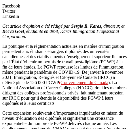
Facebook
Twitter
LinkedIn
Cet article d’opinion a été rédigé par
Sergio R. Karas
,
directeur, et
Reeva Goel
, étudiante en droit, Karas Immigration Professional
Corporation.
La politique et la réglementation actuelles en matière d’immigration
permettent aux étudiants étrangers diplômés des universités
canadiennes et des établissements d’enseignement supérieur financés
par l’État d’obtenir un permis de travail post-diplôme (PGWP) à la
fin de leurs études. Le PGWP repousse les limites de l’immigration,
même pendant la pandémie de COVID-19. De janvier à novembre
2021, Immigration, Réfugiés et Citoyenneté Canada (IRCC) a
délivré plus de 126 000 PGWP
(Gouvernement du Canada
). La
National Association of Career Colleges (NACC), dont les membres
dirigent des collèges professionnels privés, fait maintenant pression
sur IRCC pour qu’il étende la disponibilité des PGWP à leurs
diplômés et à leurs certificats.
Cette expansion soulèverait d’importantes inquiétudes en raison du
niveau d’éducation des diplômés et signifierait une croissance
exponentielle du nombre de PGWP délivrés chaque année. Les
établissements membres du CNAC proposent des cours d’une durée