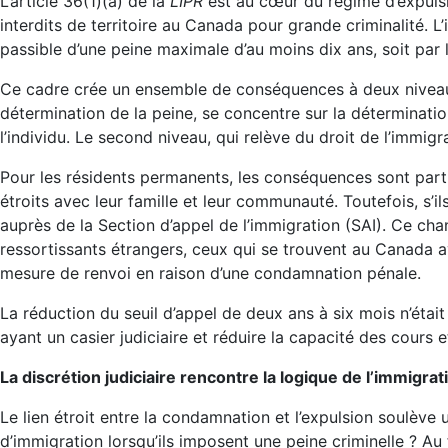
L’article 36(1)(a) de la
LIPR
est au cœur du régime d’expulsi
interdits de territoire au Canada pour grande criminalité. 
passible d’une peine maximale d’au moins dix ans, soit par l
Ce cadre crée un ensemble de conséquences à deux niveaux 
détermination de la peine, se concentre sur la déterminatio
l’individu. Le second niveau, qui relève du droit de l’immi
Pour les résidents permanents, les conséquences sont parti
étroits avec leur famille et leur communauté. Toutefois, s’i
auprès de la Section d’appel de l’immigration (SAI). Ce cha
ressortissants étrangers, ceux qui se trouvent au Canada av
mesure de renvoi en raison d’une condamnation pénale.
La réduction du seuil d’appel de deux ans à six mois n’était 
ayant un casier judiciaire et réduire la capacité des cours e
La discrétion judiciaire rencontre la logique de l’immigrat
Le lien étroit entre la condamnation et l’expulsion soulèv
d’immigration lorsqu’ils imposent une peine criminelle ? Au