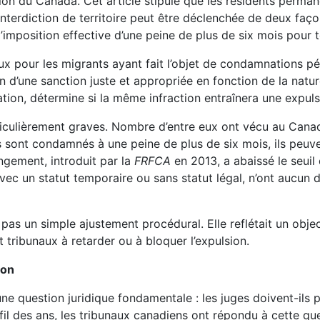
on du Canada. Cet article stipule que les résidents perma
L’interdiction de territoire peut être déclenchée de deux fa
’imposition effective d’une peine de plus de six mois pour to
pour les migrants ayant fait l’objet de condamnations péna
n d’une sanction juste et appropriée en fonction de la natur
gration, détermine si la même infraction entraînera une exp
culièrement graves. Nombre d’entre eux ont vécu au Canada 
ls sont condamnés à une peine de plus de six mois, ils peuve
ngement, introduit par la
FRFCA
en 2013, a abaissé le seuil
ec un statut temporaire ou sans statut légal, n’ont aucun d
pas un simple ajustement procédural. Elle reflétait un object
t tribunaux à retarder ou à bloquer l’expulsion.
ion
e une question juridique fondamentale : les juges doivent-i
 fil des ans, les tribunaux canadiens ont répondu à cette qu