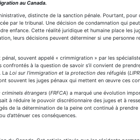
migration au Canada.
istrative, distincte de la sanction pénale. Pourtant, pou
ée par le tribunal. Une décision de condamnation qui peut 
dre enfance. Cette réalité juridique et humaine place les jug
tion, leurs décisions peuvent déterminer si une personne r
 pénal, souvent appelé « crimmigration » par les spécialiste
 confrontés à la question de savoir s’il convient de prend
. La
Loi sur l’immigration et la protection des réfugiés
(
LIPR
ont souvent les juges pénaux qui mettent en œuvre ces co
s criminels étrangers
(
FRFCA
) a marqué une évolution impor
it à réduire le pouvoir discrétionnaire des juges et à resse
gés de la détermination de la peine ont continué à prendre 
 ou d’atténuer ces conséquences.