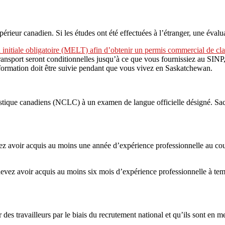
rieur canadien. Si les études ont été effectuées à l’étranger, une évalu
n initiale obligatoire (MELT) afin d’obtenir un permis commercial de 
sport seront conditionnelles jusqu’à ce que vous fournissiez au SINP, a
 formation doit être suivie pendant que vous vivez en Saskatchewan.
tique canadiens (NCLC) à un examen de langue officielle désigné. Sach
z avoir acquis au moins une année d’expérience professionnelle au cour
vez avoir acquis au moins six mois d’expérience professionnelle à tem
s travailleurs par le biais du recrutement national et qu’ils sont en mes