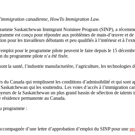
s l’immigration canadienne, HowTo Immigration Law.
gramme Saskatchewan Immigrant Nominee Program (SINP), a récemment m
rogramme est conçu pour répondre aux problèmes de main-d’œuvre et de r
on pour les travailleurs débutants et peu qualifiés à l’intérieur et à l
emploi pour le programme pilote peuvent le faire depuis le 15 décembr
in du programme pilote n’a été fixée.
a santé, l’industrie manufacturière, l’agriculture, les technologies de 
ors du Canada qui remplissent les conditions d’admissibilité et qui sont
askatchewan qui les soutiendra. Les voies d’accès à l’immigration canad
eurs de la Saskatchewan un plus grand bassin de sélection de talents in
une résidence permanente au Canada.
 du programme :
 accompagnée d’une lettre d’approbation d’emploi du SINP pour une
pr