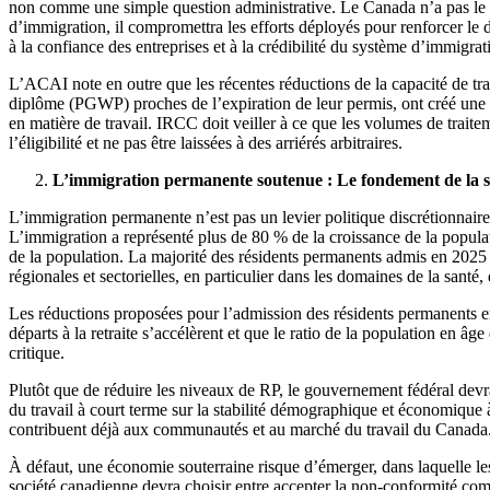
non comme une simple question administrative. Le Canada n’a pas le ch
d’immigration, il compromettra les efforts déployés pour renforcer le
à la confiance des entreprises et à la crédibilité du système d’immigra
L’ACAI note en outre que les récentes réductions de la capacité de trait
diplôme (PGWP) proches de l’expiration de leur permis, ont créé une gr
en matière de travail. IRCC doit veiller à ce que les volumes de traitem
l’éligibilité et ne pas être laissées à des arriérés arbitraires.
L’immigration permanente soutenue : Le fondement de la
L’immigration permanente n’est pas un levier politique discrétionnair
L’immigration a représenté plus de 80 % de la croissance de la popul
de la population. La majorité des résidents permanents admis en 2025
régionales et sectorielles, en particulier dans les domaines de la santé,
Les réductions proposées pour l’admission des résidents permanents en
départs à la retraite s’accélèrent et que le ratio de la population en 
critique.
Plutôt que de réduire les niveaux de RP, le gouvernement fédéral devrai
du travail à court terme sur la stabilité démographique et économique 
contribuent déjà aux communautés et au marché du travail du Canada
À défaut, une économie souterraine risque d’émerger, dans laquelle les
société canadienne devra choisir entre accepter la non-conformité com