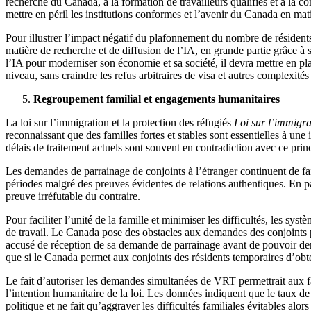
recherche du Canada, à la formation de travailleurs qualifiés et à la c
mettre en péril les institutions conformes et l’avenir du Canada en mat
Pour illustrer l’impact négatif du plafonnement du nombre de résident
matière de recherche et de diffusion de l’IA, en grande partie grâce à 
l’IA pour moderniser son économie et sa société, il devra mettre en pl
niveau, sans craindre les refus arbitraires de visa et autres complexité
Regroupement familial et engagements humanitaires
La loi sur l’immigration et la protection des réfugiés
Loi sur l’immigra
reconnaissant que des familles fortes et stables sont essentielles à une
délais de traitement actuels sont souvent en contradiction avec ce prin
Les demandes de parrainage de conjoints à l’étranger continuent de fa
périodes malgré des preuves évidentes de relations authentiques. En pa
preuve irréfutable du contraire.
Pour faciliter l’unité de la famille et minimiser les difficultés, les
de travail. Le Canada pose des obstacles aux demandes des conjoints parr
accusé de réception de sa demande de parrainage avant de pouvoir dema
que si le Canada permet aux conjoints des résidents temporaires d’obt
Le fait d’autoriser les demandes simultanées de VRT permettrait aux fa
l’intention humanitaire de la loi. Les données indiquent que le taux 
politique et ne fait qu’aggraver les difficultés familiales évitables alors