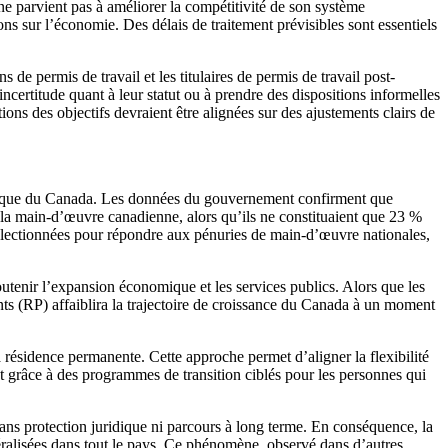
e parvient pas à améliorer la compétitivité de son système
s sur l’économie. Des délais de traitement prévisibles sont essentiels
 de permis de travail et les titulaires de permis de travail post-
certitude quant à leur statut ou à prendre des dispositions informelles
ions des objectifs devraient être alignées sur des ajustements clairs de
onomique du Canada. Les données du gouvernement confirment que
 la main-d’œuvre canadienne, alors qu’ils ne constituaient que 23 %
électionnées pour répondre aux pénuries de main-d’œuvre nationales,
tenir l’expansion économique et les services publics. Alors que les
nents (RP) affaiblira la trajectoire de croissance du Canada à un moment
la résidence permanente. Cette approche permet d’aligner la flexibilité
nt grâce à des programmes de transition ciblés pour les personnes qui
sans protection juridique ni parcours à long terme. En conséquence, la
éralisées dans tout le pays. Ce phénomène, observé dans d’autres