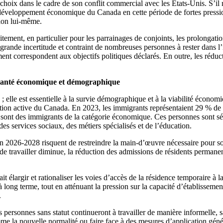
oix dans le cadre de son conflit commercial avec les États-Unis. S’il n
 développement économique du Canada en cette période de fortes pression
tion lui-même.
ement, en particulier pour les parrainages de conjoints, les prolongations
ande incertitude et contraint de nombreuses personnes à rester dans l’in
ent correspondent aux objectifs politiques déclarés. En outre, les réduct
 santé économique et démographique
e ; elle est essentielle à la survie démographique et à la viabilité éc
ation active du Canada. En 2023, les immigrants représentaient 29 % de
 sont des immigrants de la catégorie économique. Ces personnes sont s
 des services sociaux, des métiers spécialisés et de l’éducation.
 2026-2028 risquent de restreindre la main-d’œuvre nécessaire pour sou
âge de travailler diminue, la réduction des admissions de résidents perma
t élargir et rationaliser les voies d’accès de la résidence temporaire à 
à long terme, tout en atténuant la pression sur la capacité d’établisseme
.
 personnes sans statut continueront à travailler de manière informelle, 
me la nouvelle normalité ou faire face à des mesures d’application gén