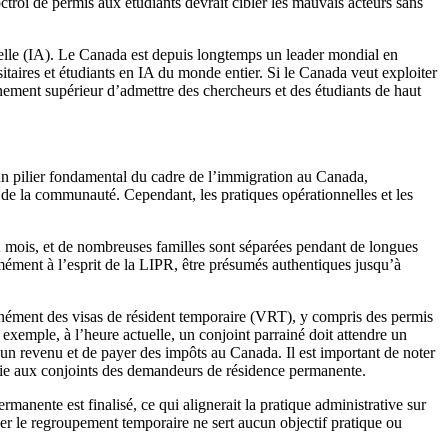
ctroi de permis aux étudiants devrait cibler les mauvais acteurs sans
cielle (IA). Le Canada est depuis longtemps un leader mondial en
itaires et étudiants en IA du monde entier. Si le Canada veut exploiter
gnement supérieur d’admettre des chercheurs et des étudiants de haut
un pilier fondamental du cadre de l’immigration au Canada,
re de la communauté. Cependant, les pratiques opérationnelles et les
12 mois, et de nombreuses familles sont séparées pendant de longues
rmément à l’esprit de la LIPR, être présumés authentiques jusqu’à
ltanément des visas de résident temporaire (VRT), y compris des permis
 exemple, à l’heure actuelle, un conjoint parrainé doit attendre un
un revenu et de payer des impôts au Canada. Il est important de noter
oisie aux conjoints des demandeurs de résidence permanente.
anente est finalisé, ce qui alignerait la pratique administrative sur
er le regroupement temporaire ne sert aucun objectif pratique ou