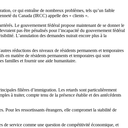
ration, ce qui entraîne de nombreux problèmes, tels qu’un faible
yenneté du Canada (IRCC) appelle des « clients ».
s arriérés. Le gouvernement fédéral propose maintenant de se donner le
devraient pas être pénalisés pour l’incapacité du gouvernement fédéral
ibilité. L’annulation des demandes nuirait encore plus à la
autres réductions des niveaux de résidents permanents et temporaires
fs en matière de résidents permanents et temporaires qui sont
les familles et fournir une aide humanitaire.
incipales filières d’immigration. Les retards sont particulièrement
ples à traiter, compte tenu de la présence établie et des antécédents
s. Pour les ressortissants étrangers, elle compromet la stabilité de
normes de service comme une question de compétitivité économique, et