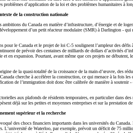
 des problèmes d’application de la loi et des problèmes humanitaires à lo
texte de la construction nationale
s ambitions du Canada en matière d’infrastructure, d’énergie et de log
développement d’un petit réacteur modulaire (SMR) à Darlington - qui né
ns pour le Canada et le projet de loi C-5 soulignent l’ampleur des défis 
nuent de prévoir des centaines de milliards de dollars d’activités d’inf
le et en expansion.
Pourtant, avant même que ces projets ne débutent, l
rigine de la quasi-totalité de la croissance de la main-d’œuvre, des ré
ada cherche à accélérer la construction, ce qui menace à la fois les cal
ication de l’immigration doit donc être calibrée de manière à soutenir - e
ctorielles aux plafonds de résidents temporaires, en particulier dans d
sent déjà sur les petites et moyennes entreprises et sur la prestation de
gnement supérieur et la recherche
rovoqué des chocs financiers importants dans les universités du Canada.
s. L’université de Waterloo, par exemple, prévoit un déficit de 75 millio