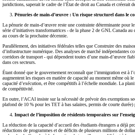
juridictions, saperait le cadre de l’État de droit au Canada et créerait
Pénuries de main-d’œuvre : Un risque structurel dans le con
La pénurie de main-d’œuvre reste une contrainte déterminante pour le
série d’initiatives transformatrices - de la phase 2 de GNL Canada au 
au cours de la prochaine décennie.
Parallèlement, des initiatives fédérales telles que Construire des maiso
d’infrastructure numérique. Des analyses de marché indépendantes conti
corridors de transport - qui dépendent toutes d’une main-d’œuvre fiab
dans ces secteurs.
Étant donné que le gouvernement reconnaît que l’immigration est à l’o
augmentent les risques en matière de capacité au moment même où le Can
capacité d’exécution, et
être compétitifs à l’échelle mondiale. La planif
de compétitivité.
En outre, l’ACAI insiste sur la nécessité de prévoir des exemptions se
plafond de 10 % pour les TET à bas salaires, permis de courte durée) pè
Impact de l’imposition de résidents temporaires sur l’ensei
La réduction de la capacité d’accueil des étudiants étrangers a déjà p
réductions de programmes et de déficits de plusieurs millions de dollar