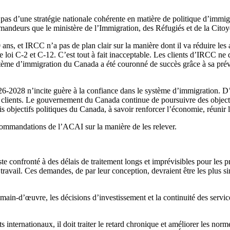
as d’une stratégie nationale cohérente en matière de politique d’immig
mandeurs que le ministère de l’Immigration, des Réfugiés et de la Cito
 ans, et IRCC n’a pas de plan clair sur la manière dont il va réduire le
 loi C-2 et C-12. C’est tout à fait inacceptable. Les clients d’IRCC ne 
tème d’immigration du Canada a été couronné de succès grâce à sa prévis
26-2028 n’incite guère à la confiance dans le système d’immigration. D’
es clients. Le gouvernement du Canada continue de poursuivre des objecti
ois objectifs politiques du Canada, à savoir renforcer l’économie, réunir 
ecommandations de l’ACAI sur la manière de les relever.
 confronté à des délais de traitement longs et imprévisibles pour les pr
ravail. Ces demandes, de par leur conception, devraient être les plus sim
main-d’œuvre, les décisions d’investissement et la continuité des service
ts internationaux, il doit traiter le retard chronique et améliorer les 