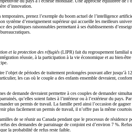
ompétitivité du pays à l’échelle mondiale. Une approche équilibrée de l’o
ière d’innovation.
s temporaires, prenez l’exemple du boom actuel de l’intelligence artifi
son système d’enseignement supérieur qui accueille les meilleurs univers
ace des politiques raisonnables permettant à ses établissements d’ensei
s bureaucratiques.
tion et la protection des réfugiés
(LIPR) fait du regroupement familial 
 intégration réussie, à la participation à la vie économique et au bien-êt
cipe.
ire l’objet de périodes de traitement prolongées pouvant aller jusqu’à 
rticulier, les cas où le couple a des enfants ensemble devraient, confo
 systèmes de demande devraient permettre à ces couples de demander simu
ainés, qu’elles soient faites à l’intérieur ou à l’extérieur du pays. Par
nder un permis de travail. La famille perd ainsi l’occasion de gagner 
enir plus facilement un permis de travail, il n’offre pas la même court
milles de se réunir au Canada pendant que le processus de résidence perm
de refus des demandes de parrainage de conjoint est d’environ 7 %. Refus
 que la probabilité de refus reste faible.