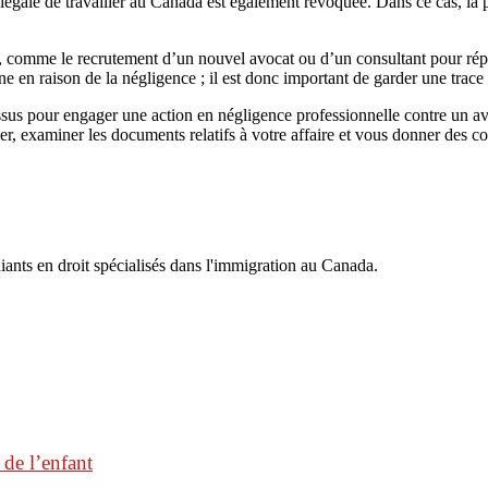
 légale de travailler au Canada est également révoquée. Dans ce cas, la 
ut, comme le recrutement d’un nouvel avocat ou d’un consultant pour ré
 en raison de la négligence ; il est donc important de garder une trace d
ssus pour engager une action en négligence professionnelle contre un av
er, examiner les documents relatifs à votre affaire et vous donner des con
iants en droit spécialisés dans l'immigration au Canada.
 de l’enfant