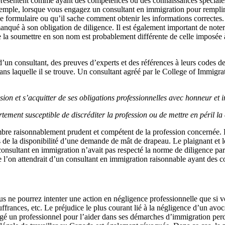
présentent comme ayant des compétences ou des connaissances spéciales
xemple, lorsque vous engagez un consultant en immigration pour rempli
 le formulaire ou qu’il sache comment obtenir les informations correctes.
manqué à son obligation de diligence. Il est également important de not
 la soumettre en son nom est probablement différente de celle imposée 
’un consultant, des preuves d’experts et des références à leurs codes de
 dans laquelle il se trouve. Un consultant agréé par le College of Immig
ssion et s’acquitter de ses obligations professionnelles avec honneur et i
rtement susceptible de discréditer la profession ou de mettre en péril la
mbre raisonnablement prudent et compétent de la profession concernée. 
 de la disponibilité d’une demande de mât de drapeau. Le plaignant et 
consultant en immigration n’avait pas respecté la norme de diligence par
que l’on attendrait d’un consultant en immigration raisonnable ayant des c
 ne pourrez intenter une action en négligence professionnelle que si 
ffrances, etc. Le préjudice le plus courant lié à la négligence d’un avoca
gé un professionnel pour l’aider dans ses démarches d’immigration perd