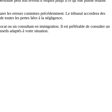
personne perd son revenu d’emploi jusqu’à ce qu’elle puisse rétablir
parer les erreurs commises précédemment. Le tribunal accordera des
e toutes les pertes liées à la négligence.
ocat ou un consultant en immigration. Il est préférable de consulter un
seils adaptés à votre situation.