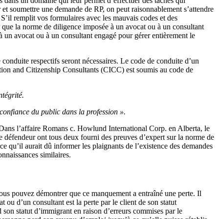
 dans un domaine qui leur permet d’effectuer des tâches qui
r et soumettre une demande de RP, on peut raisonnablement s’attendre
 S’il remplit vos formulaires avec les mauvais codes et des
er que la norme de diligence imposée à un avocat ou à un consultant
à un avocat ou à un consultant engagé pour gérer entièrement le
 conduite respectifs seront nécessaires. Le code de conduite d’un
ration and Citizenship Consultants (CICC) est soumis au code de
ntégrité.
 confiance du public dans la profession ».
Dans l’affaire Romans c. Howlund International Corp. en Alberta, le
le défendeur ont tous deux fourni des preuves d’expert sur la norme de
ce qu’il aurait dû informer les plaignants de l’existence des demandes
onnaissances similaires.
vous pouvez démontrer que ce manquement a entraîné une perte. Il
t ou d’un consultant est la perte par le client de son statut
 son statut d’immigrant en raison d’erreurs commises par le