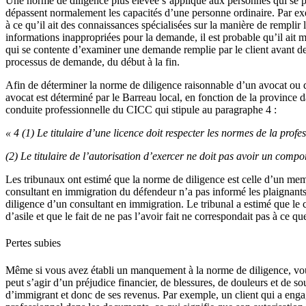
Une norme de diligence plus élevée s’applique aux personnes qui se 
dépassent normalement les capacités d’une personne ordinaire. Par e
à ce qu’il ait des connaissances spécialisées sur la manière de remplir
informations inappropriées pour la demande, il est probable qu’il ait 
qui se contente d’examiner une demande remplie par le client avant de
processus de demande, du début à la fin.
Afin de déterminer la norme de diligence raisonnable d’un avocat ou d
avocat est déterminé par le Barreau local, en fonction de la province
conduite professionnelle du CICC qui stipule au paragraphe 4 :
« 4 (1) Le titulaire d’une licence doit respecter les normes de la profe
(2) Le titulaire de l’autorisation d’exercer ne doit pas avoir un compo
Les tribunaux ont estimé que la norme de diligence est celle d’un me
consultant en immigration du défendeur n’a pas informé les plaignants
diligence d’un consultant en immigration. Le tribunal a estimé que le 
d’asile et que le fait de ne pas l’avoir fait ne correspondait pas à ce 
Pertes subies
Même si vous avez établi un manquement à la norme de diligence, vous
peut s’agir d’un préjudice financier, de blessures, de douleurs et de sou
d’immigrant et donc de ses revenus. Par exemple, un client qui a enga