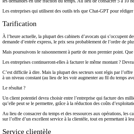
les demandes en une fraction du temps. Au lieu de consacrer 5 à 10 
Les entreprises qui utilisent des outils tels que Chat-GPT pour rédiger
Tarification
À l’heure actuelle, la plupart des cabinets d’avocats qui s’occupent d
demande d’entrée express, le prix sera probablement de l’ordre de plusi
Mais poursuivons le raisonnement à partir de mon premier point. Que s
Les entreprises continueront-elles à facturer le même montant ? Devraie
C’est difficile à dire. Mais la plupart des secteurs sont régis par l’off
à un niveau constant (au lieu de les voir augmenter au fil du temps avec
Le résultat ?
Un client potentiel devra choisir entre l’entreprise qui facture des mill
qu’elle peut se le permettre, grâce à la réduction des coûts d’exploitati
Au lieu de consacrer du temps et des ressources aux opérations, les cab
sur l’offre d’un excellent service à la clientèle, tout en permettant à le
Service clientèle