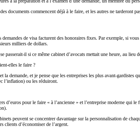
heures à la préparation et à l’examen d’une demande, un membre du per
 des documents commencent déjà à le faire, et les autres ne tarderont pas
es demandes de visa facturent des honoraires fixes. Par exemple, si vous
eurs milliers de dollars.
e passerait-il si ce même cabinet d’avocats mettait une heure, au lieu 
nt-elles le faire ?
re et la demande, et je pense que les entreprises les plus avant-gardistes 
 l’inflation) ou les réduiront.
iers d’euros pour le faire « à l’ancienne » et l’entreprise moderne qui le
on).
inets peuvent se concentrer davantage sur la personnalisation de chaque 
urs clients d’économiser de l’argent.