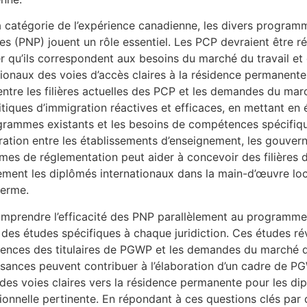
a catégorie de l’expérience canadienne, les divers program
es (PNP) jouent un rôle essentiel. Les PCP devraient être r
er qu’ils correspondent aux besoins du marché du travail et 
ionaux des voies d’accès claires à la résidence permanente. I
entre les filières actuelles des PCP et les demandes du mar
itiques d’immigration réactives et efficaces, en mettant en
grammes existants et les besoins de compétences spécifiqu
ration entre les établissements d’enseignement, les gouver
mes de réglementation peut aider à concevoir des filières 
ement les diplômés internationaux dans la main-d’œuvre loca
terme.
mprendre l’efficacité des PNP parallèlement au programme 
r des études spécifiques à chaque juridiction. Ces études révè
nces des titulaires de PGWP et les demandes du marché du
sances peuvent contribuer à l’élaboration d’un cadre de P
 des voies claires vers la résidence permanente pour les d
ionnelle pertinente. En répondant à ces questions clés par 