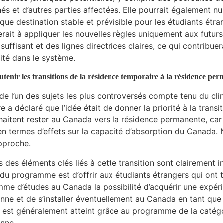
és et d’autres parties affectées. Elle pourrait également nu
 que destination stable et prévisible pour les étudiants ét
erait à appliquer les nouvelles règles uniquement aux futurs
suffisant et des lignes directrices claires, ce qui contribuer
lité dans le système.
utenir les transitions de la résidence temporaire à la résidence pe
it de l’un des sujets les plus controversés compte tenu du cli
re a déclaré que l’idée était de donner la priorité à la trans
haitent rester au Canada vers la résidence permanente, ca
en termes d’effets sur la capacité d’absorption du Canada.
pproche.
s des éléments clés liés à cette transition sont clairemen
t du programme est d’offrir aux étudiants étrangers qui ont
me d’études au Canada la possibilité d’acquérir une expéri
nne et de s’installer éventuellement au Canada en tant que
f est généralement atteint grâce au programme de la catégo
nne.