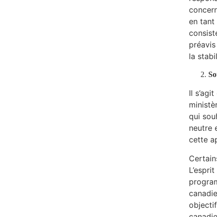
concern
en tant
consist
préavis 
la stabi
So
Il s’ag
ministè
qui sou
neutre 
cette a
Certain
L’espri
program
canadie
objecti
canadie