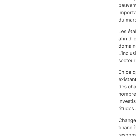
peuvent
importa
du marc
Les éta
afin d’
domaine
L’inclu
secteur
En ce q
existan
des cha
nombreu
investi
études
Changer
financi
respons