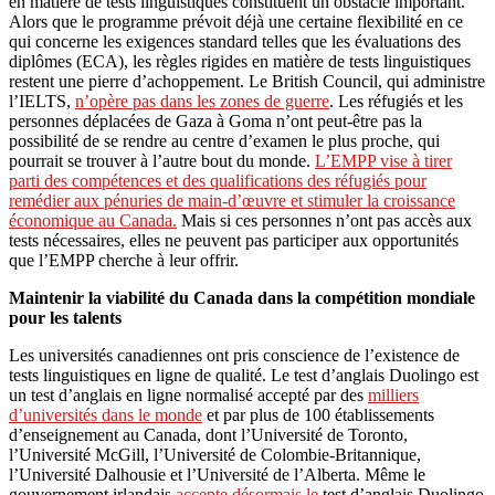
en matière de tests linguistiques constituent un obstacle important.
Alors que le programme prévoit déjà une certaine flexibilité en ce
qui concerne les exigences standard telles que les évaluations des
diplômes (ECA), les règles rigides en matière de tests linguistiques
restent une pierre d’achoppement. Le British Council, qui administre
l’IELTS,
n’opère pas dans les zones de guerre
. Les réfugiés et les
personnes déplacées de Gaza à Goma n’ont peut-être pas la
possibilité de se rendre au centre d’examen le plus proche, qui
pourrait se trouver à l’autre bout du monde.
L’EMPP vise à tirer
parti des compétences et des qualifications des réfugiés pour
remédier aux pénuries de main-d’œuvre et stimuler la croissance
économique au Canada.
Mais si ces personnes n’ont pas accès aux
tests nécessaires, elles ne peuvent pas participer aux opportunités
que l’EMPP cherche à leur offrir.
Maintenir la viabilité du Canada dans la compétition mondiale
pour les talents
Les universités canadiennes ont pris conscience de l’existence de
tests linguistiques en ligne de qualité. Le test d’anglais Duolingo est
un test d’anglais en ligne normalisé accepté par des
milliers
d’universités dans le monde
et par plus de 100 établissements
d’enseignement au Canada, dont l’Université de Toronto,
l’Université McGill, l’Université de Colombie-Britannique,
l’Université Dalhousie et l’Université de l’Alberta. Même le
gouvernement irlandais
accepte désormais le
test d’anglais Duolingo