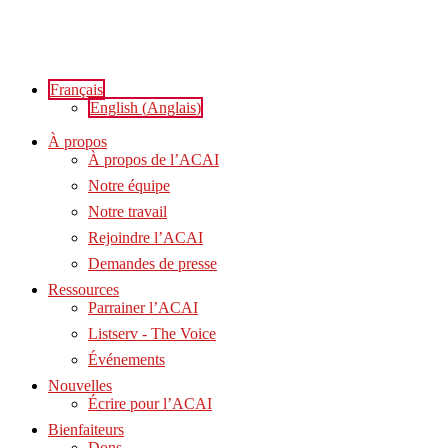
Aller
au
contenu
Français
English
(
Anglais
)
À propos
À propos de l’ACAI
Notre équipe
Notre travail
Rejoindre l’ACAI
Demandes de presse
Ressources
Parrainer l’ACAI
Listserv - The Voice
Événements
Nouvelles
Écrire pour l’ACAI
Bienfaiteurs
Dons