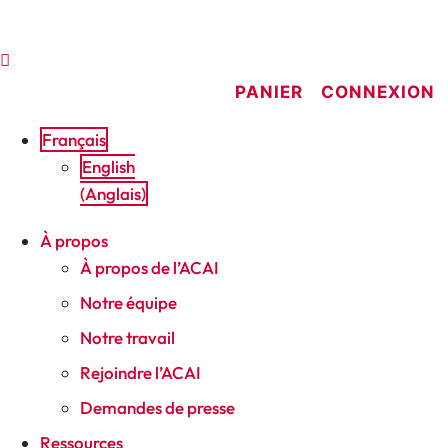
Aller
au
contenu
PANIER
CONNEXION
Français
English
(
Anglais
)
À propos
À propos de l’ACAI
Notre équipe
Notre travail
Rejoindre l’ACAI
Demandes de presse
Ressources