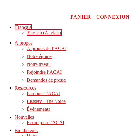
Aller
au
contenu
PANIER
CONNEXION
Français
English
(
Anglais
)
À propos
À propos de l’ACAI
Notre équipe
Notre travail
Rejoindre l’ACAI
Demandes de presse
Ressources
Parrainer l’ACAI
Listserv - The Voice
Événements
Nouvelles
Écrire pour l’ACAI
Bienfaiteurs
Dons