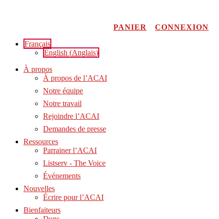
Aller
au
contenu
PANIER
CONNEXION
Français
English
(
Anglais
)
À propos
À propos de l’ACAI
Notre équipe
Notre travail
Rejoindre l’ACAI
Demandes de presse
Ressources
Parrainer l’ACAI
Listserv - The Voice
Événements
Nouvelles
Écrire pour l’ACAI
Bienfaiteurs
Dons