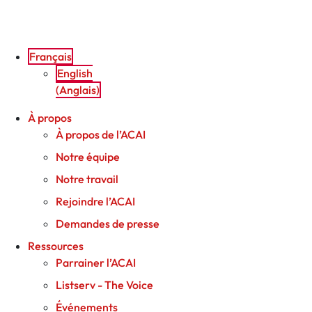
Aller
au
contenu
Français
English
(
Anglais
)
À propos
À propos de l’ACAI
Notre équipe
Notre travail
Rejoindre l’ACAI
Demandes de presse
Ressources
Parrainer l’ACAI
Listserv - The Voice
Événements