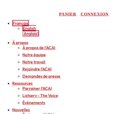
Aller
au
contenu
PANIER
CONNEXION
Français
English
(
Anglais
)
À propos
À propos de l’ACAI
Notre équipe
Notre travail
Rejoindre l’ACAI
Demandes de presse
Ressources
Parrainer l’ACAI
Listserv - The Voice
Événements
Nouvelles