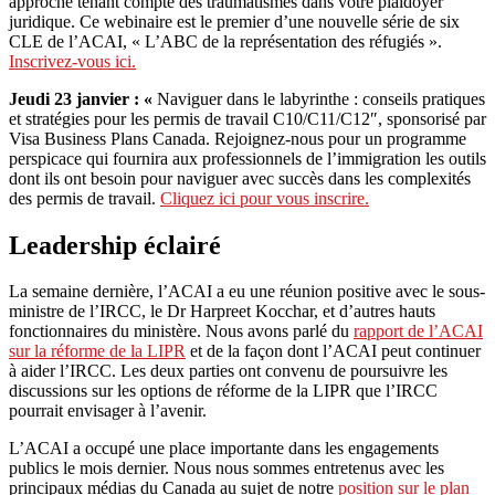
approche tenant compte des traumatismes dans votre plaidoyer
juridique. Ce webinaire est le premier d’une nouvelle série de six
CLE de l’ACAI, « L’ABC de la représentation des réfugiés ».
Inscrivez-vous ici.
Jeudi 23 janvier : «
Naviguer dans le labyrinthe : conseils pratiques
et stratégies pour les permis de travail C10/C11/C12″, sponsorisé par
Visa Business Plans Canada. Rejoignez-nous pour un programme
perspicace qui fournira aux professionnels de l’immigration les outils
dont ils ont besoin pour naviguer avec succès dans les complexités
des permis de travail.
Cliquez ici pour vous inscrire.
Leadership éclairé
La semaine dernière, l’ACAI a eu une réunion positive avec le sous-
ministre de l’IRCC, le Dr Harpreet Kocchar, et d’autres hauts
fonctionnaires du ministère. Nous avons parlé du
rapport de l’ACAI
sur la réforme de la LIPR
et de la façon dont l’ACAI peut continuer
à aider l’IRCC. Les deux parties ont convenu de poursuivre les
discussions sur les options de réforme de la LIPR que l’IRCC
pourrait envisager à l’avenir.
L’ACAI a occupé une place importante dans les engagements
publics le mois dernier. Nous nous sommes entretenus avec les
principaux médias du Canada au sujet de notre
position sur le plan