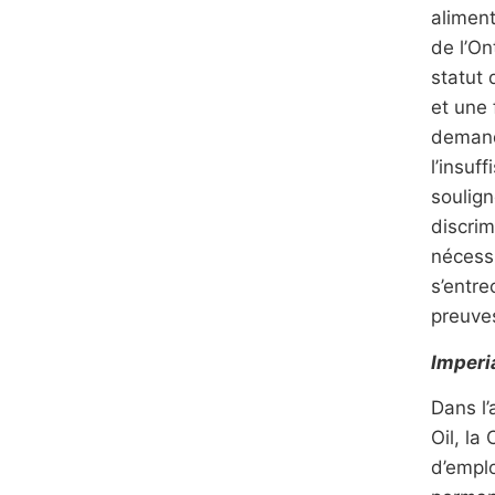
aliment
de l’On
statut
et une
demande
l’insuf
soulign
discrim
nécess
s’entre
preuves
Imperi
Dans l’
Oil, la
d’emplo