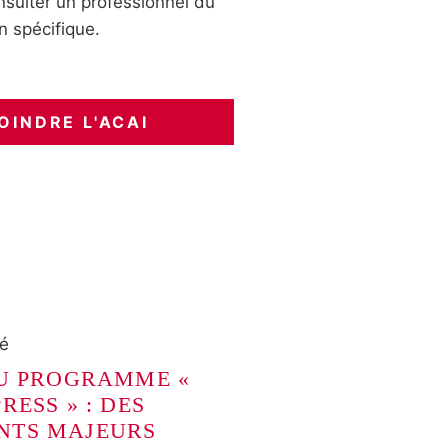
nsulter un professionnel du
n spécifique.
OINDRE L'ACAI
ré
DU PROGRAMME «
RESS » : DES
NTS MAJEURS