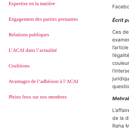
Expertise en la matière
Faceb
Engagement des parties prenantes
Écrit 
Ces der
Relations publiques
examen
l’artic
L’ACAI dans l’actualité
l’égali
couleur
Coalitions
l’inter
juridiq
Avantages de l’adhésion à l’ACAI
questio
Pleins feux sur nos membres
Mehral
L’affai
de la d
Raha Me