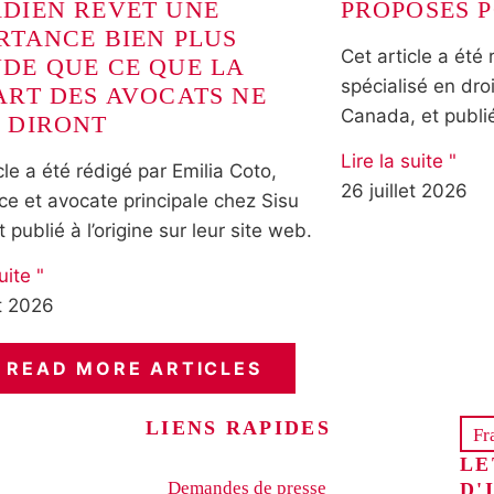
DIEN REVÊT UNE
PROPOSÉS P
RTANCE BIEN PLUS
Cet article a été 
DE QUE CE QUE LA
spécialisé en dro
ART DES AVOCATS NE
Canada, et publié
 DIRONT
Lire la suite "
cle a été rédigé par Emilia Coto,
26 juillet 2026
ce et avocate principale chez Sisu
t publié à l’origine sur leur site web.
uite "
et 2026
READ MORE ARTICLES
LIENS RAPIDES
Fr
LE
Demandes de presse
D'