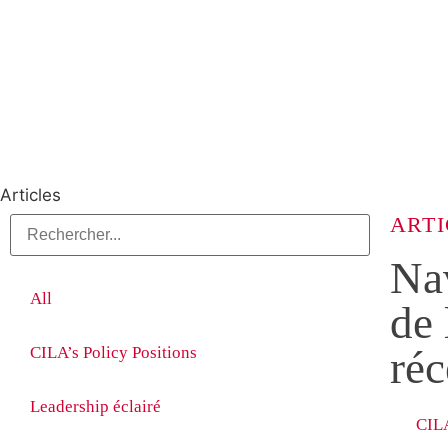
Articles
ARTI
Nav
All
de 
CILA’s Policy Positions
réc
Leadership éclairé
CIL