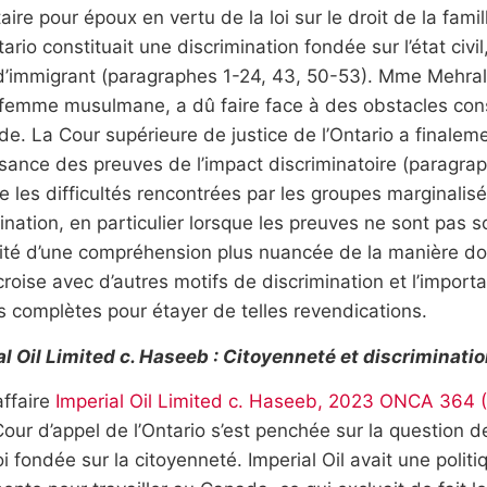
aire pour époux en vertu de la loi sur le droit de la famill
tario constituait une discrimination fondée sur l’état civil,
 d’immigrant (paragraphes 1-24, 43, 50-53). Mme Mehral
 femme musulmane, a dû faire face à des obstacles con
. La Cour supérieure de justice de l’Ontario a finalemen
fisance des preuves de l’impact discriminatoire (paragra
e les difficultés rencontrées par les groupes marginalis
ination, en particulier lorsque les preuves ne sont pas sol
ité d’une compréhension plus nuancée de la manière don
croise avec d’autres motifs de discrimination et l’impo
 complètes pour étayer de telles revendications.
al Oil Limited c. Haseeb : Citoyenneté et discriminatio
affaire
Imperial Oil Limited c. Haseeb, 2023 ONCA 364 (
 Cour d’appel de l’Ontario s’est penchée sur la question d
i fondée sur la citoyenneté. Imperial Oil avait une politiq