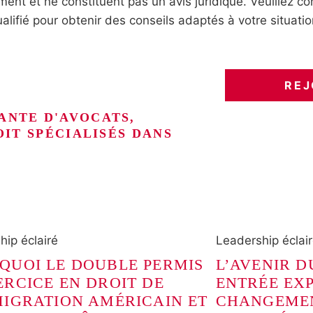
ent et ne constituent pas un avis juridique. Veuillez co
ualifié pour obtenir des conseils adaptés à votre situatio
REJ
ANTE D'AVOCATS,
OIT SPÉCIALISÉS DANS
hip éclairé
Leadership éclai
QUOI LE DOUBLE PERMIS
L’AVENIR 
ERCICE EN DROIT DE
ENTRÉE EXP
MIGRATION AMÉRICAIN ET
CHANGEME