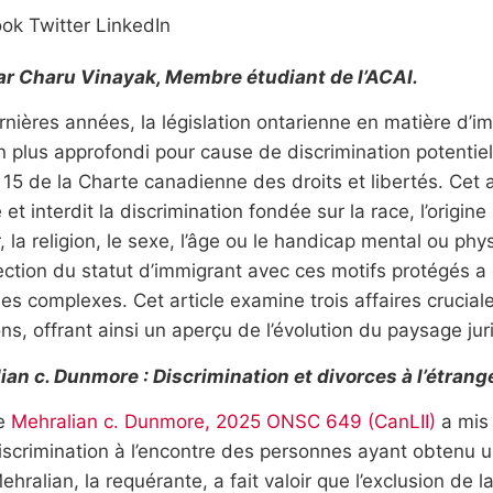
ook
Twitter
LinkedIn
par Charu Vinayak, Membre étudiant de l’ACAI.
nières années, la législation ontarienne en matière d’imm
 plus approfondi pour cause de discrimination potentie
le 15 de la Charte canadienne des droits et libertés. Cet a
té et interdit la discrimination fondée sur la race, l’origin
, la religion, le sexe, l’âge ou le handicap mental ou ph
section du statut d’immigrant avec ces motifs protégés a
ues complexes. Cet article examine trois affaires crucia
ns, offrant ainsi un aperçu de l’évolution du paysage jur
ian c. Dunmore : Discrimination et divorces à l’étrang
re
Mehralian c. Dunmore, 2025 ONSC 649 (CanLII)
a mis 
iscrimination à l’encontre des personnes ayant obtenu un
hralian, la requérante, a fait valoir que l’exclusion d