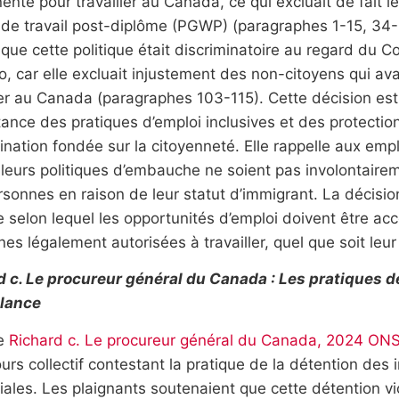
nte pour travailler au Canada, ce qui excluait de fait le
de travail post-diplôme (PGWP) (paragraphes 1-15, 34-3
que cette politique était discriminatoire au regard du 
io, car elle excluait injustement des non-citoyens qui av
ler au Canada (paragraphes 103-115). Cette décision est
tance des pratiques d’emploi inclusives et des protection
ination fondée sur la citoyenneté. Elle rappelle aux emplo
leurs politiques d’embauche ne soient pas involontairem
sonnes en raison de leur statut d’immigrant. La décisio
e selon lequel les opportunités d’emploi doivent être acc
es légalement autorisées à travailler, quel que soit leur
d c. Le procureur général du Canada : Les pratiques d
llance
re
Richard c. Le procureur général du Canada, 2024 ON
urs collectif contestant la pratique de la détention des
iales. Les plaignants soutenaient que cette détention vio