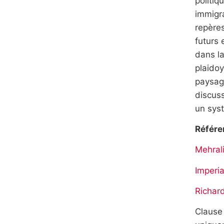
politiq
immigra
repères
futurs 
dans la
plaidoy
paysage
discuss
un syst
Référe
Mehral
Imperia
Richar
Clause 