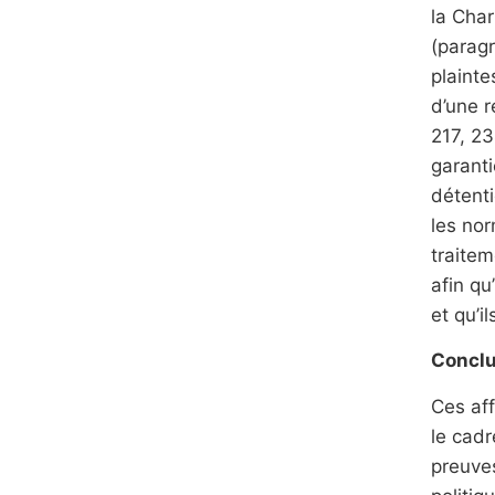
la Char
(paragr
plainte
d’une 
217, 23
garanti
détenti
les nor
traitem
afin q
et qu’i
Conclu
Ces aff
le cadr
preuves