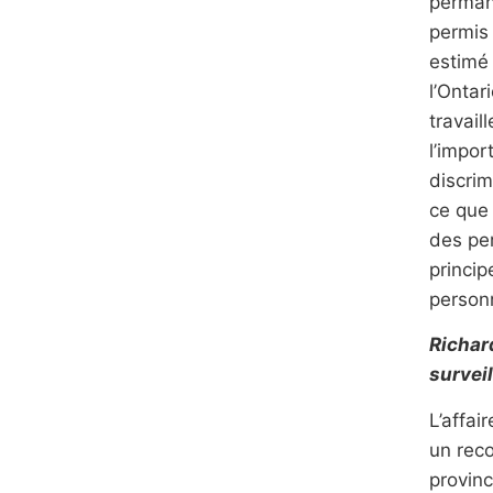
permane
permis 
estimé 
l’Ontar
travail
l’impor
discrim
ce que 
des per
princip
personn
Richar
survei
L’affai
un reco
provinc