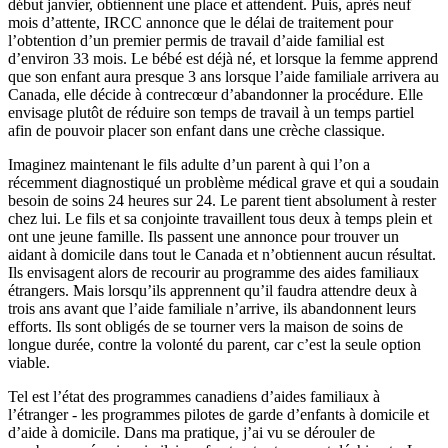
début janvier, obtiennent une place et attendent. Puis, après neuf
mois d’attente, IRCC annonce que le délai de traitement pour
l’obtention d’un premier permis de travail d’aide familial est
d’environ 33 mois. Le bébé est déjà né, et lorsque la femme apprend
que son enfant aura presque 3 ans lorsque l’aide familiale arrivera au
Canada, elle décide à contrecœur d’abandonner la procédure. Elle
envisage plutôt de réduire son temps de travail à un temps partiel
afin de pouvoir placer son enfant dans une crèche classique.
Imaginez maintenant le fils adulte d’un parent à qui l’on a
récemment diagnostiqué un problème médical grave et qui a soudain
besoin de soins 24 heures sur 24. Le parent tient absolument à rester
chez lui. Le fils et sa conjointe travaillent tous deux à temps plein et
ont une jeune famille. Ils passent une annonce pour trouver un
aidant à domicile dans tout le Canada et n’obtiennent aucun résultat.
Ils envisagent alors de recourir au programme des aides familiaux
étrangers. Mais lorsqu’ils apprennent qu’il faudra attendre deux à
trois ans avant que l’aide familiale n’arrive, ils abandonnent leurs
efforts. Ils sont obligés de se tourner vers la maison de soins de
longue durée, contre la volonté du parent, car c’est la seule option
viable.
Tel est l’état des programmes canadiens d’aides familiaux à
l’étranger - les programmes pilotes de garde d’enfants à domicile et
d’aide à domicile. Dans ma pratique, j’ai vu se dérouler de