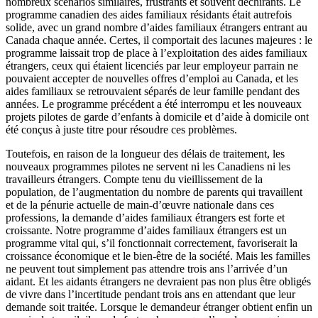
nombreux scénarios similaires, frustrants et souvent déchirants. Le
programme canadien des aides familiaux résidants était autrefois
solide, avec un grand nombre d’aides familiaux étrangers entrant au
Canada chaque année. Certes, il comportait des lacunes majeures : le
programme laissait trop de place à l’exploitation des aides familiaux
étrangers, ceux qui étaient licenciés par leur employeur parrain ne
pouvaient accepter de nouvelles offres d’emploi au Canada, et les
aides familiaux se retrouvaient séparés de leur famille pendant des
années. Le programme précédent a été interrompu et les nouveaux
projets pilotes de garde d’enfants à domicile et d’aide à domicile ont
été conçus à juste titre pour résoudre ces problèmes.
Toutefois, en raison de la longueur des délais de traitement, les
nouveaux programmes pilotes ne servent ni les Canadiens ni les
travailleurs étrangers. Compte tenu du vieillissement de la
population, de l’augmentation du nombre de parents qui travaillent
et de la pénurie actuelle de main-d’œuvre nationale dans ces
professions, la demande d’aides familiaux étrangers est forte et
croissante. Notre programme d’aides familiaux étrangers est un
programme vital qui, s’il fonctionnait correctement, favoriserait la
croissance économique et le bien-être de la société. Mais les familles
ne peuvent tout simplement pas attendre trois ans l’arrivée d’un
aidant. Et les aidants étrangers ne devraient pas non plus être obligés
de vivre dans l’incertitude pendant trois ans en attendant que leur
demande soit traitée. Lorsque le demandeur étranger obtient enfin un