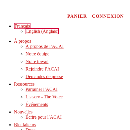
Aller
au
contenu
PANIER
CONNEXION
Français
English
(
Anglais
)
À propos
À propos de l’ACAI
Notre équipe
Notre travail
Rejoindre l’ACAI
Demandes de presse
Ressources
Parrainer l’ACAI
Listserv - The Voice
Événements
Nouvelles
Écrire pour l’ACAI
Bienfaiteurs
Dons