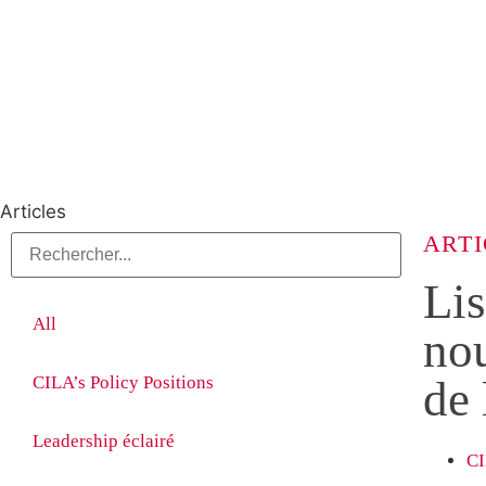
Articles
ARTI
Lis
All
nou
CILA’s Policy Positions
de 
Leadership éclairé
C