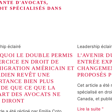
ANTE D'AVOCATS,
OIT SPÉCIALISÉS DANS
hip éclairé
Leadership éclai
QUOI LE DOUBLE PERMIS
L’AVENIR 
ERCICE EN DROIT DE
ENTRÉE EXP
MIGRATION AMÉRICAIN ET
CHANGEME
DIEN REVÊT UNE
PROPOSÉS P
RTANCE BIEN PLUS
Cet article a été 
DE QUE CE QUE LA
spécialisé en dro
ART DES AVOCATS NE
Canada, et publié
 DIRONT
Lire la suite "
cle a été rédigé par Emilia Coto,