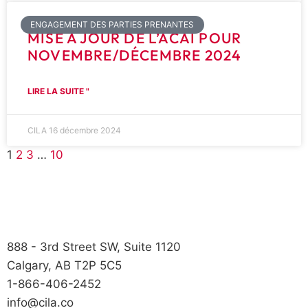
ENGAGEMENT DES PARTIES PRENANTES
MISE À JOUR DE L’ACAI POUR
NOVEMBRE/DÉCEMBRE 2024
LIRE LA SUITE "
CILA
16 décembre 2024
1
2
3
…
10
888 - 3rd Street SW, Suite 1120
Calgary, AB T2P 5C5
1-866-406-2452
info@cila.co