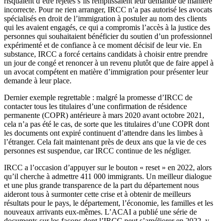
risquaient d’être rejetés s’ils remplissaient leur demande de manière
incorrecte. Pour ne rien arranger, IRCC n’a pas autorisé les avocats
spécialisés en droit de l’immigration à postuler au nom des clients
qui les avaient engagés, ce qui a compromis l’accès à la justice des
personnes qui souhaitaient bénéficier du soutien d’un professionnel
expérimenté et de confiance à ce moment décisif de leur vie. En
substance, IRCC a forcé certains candidats à choisir entre prendre
un jour de congé et renoncer à un revenu plutôt que de faire appel à
un avocat compétent en matière d’immigration pour présenter leur
demande à leur place.
Dernier exemple regrettable : malgré la promesse d’IRCC de
contacter tous les titulaires d’une confirmation de résidence
permanente (COPR) antérieure à mars 2020 avant octobre 2021,
cela n’a pas été le cas, de sorte que les titulaires d’une COPR dont
les documents ont expiré continuent d’attendre dans les limbes à
l’étranger. Cela fait maintenant près de deux ans que la vie de ces
personnes est suspendue, car IRCC continue de les négliger.
IRCC a l’occasion d’appuyer sur le bouton « reset » en 2022, alors
qu’il cherche à admettre 411 000 immigrants. Un meilleur dialogue
et une plus grande transparence de la part du département nous
aideront tous à surmonter cette crise et à obtenir de meilleurs
résultats pour le pays, le département, l’économie, les familles et les
nouveaux arrivants eux-mêmes. L’ACAI a publié une série de
documents sur les façons dont l’IRCC peut s’améliorer en 2022, y