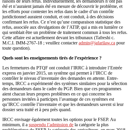
raisons de leurs refus. Individuellement, les demandeurs n’ont pas
été et n’auraient jamais été en mesure de découvrir le problème, et
les efforts pour contester les refus dans le cadre d’un contrôle
juridictionnel auraient conduit, et ont conduit, à des décisions
confirmant les refus. Ce n’est qu’une comparaison statistique des
refus, associée aux divulgations de l’ATIP, qui a mis en lumière ce
qui semblait être un problème de traitement commun à tous les refus.
Cette affaire est actuellement devant les tribunaux (Tafreshi c.
M.C.I. IMM-2767-18 ; veuillez contacter
admin@jafarilaw.ca
pour
toute question).
Quels sont les enseignements tirés de l’expérience ?
Les fermetures du PTQF ont conduit l’IRRC à introduire l’Entrée
express en janvier 2015, un système qui permet à l’IRCC de
contrôler le niveau d’inventaire des demandes en attente. Entre-
temps, IRCC a expérimenté des systèmes similaires pour la sélection
des demandeurs dans le cadre du PGP. Bien que ces programmes
aient chacun leurs propres problèmes en ce qui concerne les
personnes invitées à participer
,
l’avantage de ces systèmes est
qu’IRCC contrôle l’inventaire et que les demandeurs savent si leur
dossier sera traité et à peu près quand.
IRCC envisage également toutes les options pour le FSEP. Au
minimum, il a
suspendu l’admission de
la catégorie la plus
problématique du FSEP, la catégorie des agriculteurs, en mars 2018.