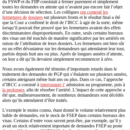
du FSWP et du FIIP consistait à fermer purement et simplement
toutes les demandes en attente qui n’avaient pas encore fait l’objet
d’une décision de sélection. Les collègues
ont contesté les
fermetures de
dossiers
sur plusieurs fronts et le résultat final a été
que la Cour a confirmé le droit de l’IRCC à agir de la sorte, même
lorsqu’il pouvait être prouvé que les fermetures avaient des effets
discriminatoires disproportionnés. En outre, seuls certains bureaux
des visas ont été touchés de manière significative par les arriérés en
raison de l’attribution de leurs dossiers. Les fermetures ont bien sûr
eu un effet dévastateur sur les demandeurs qui attendaient leur tour,
parfois depuis huit ans ou plus. Après de longues années d’attente,
on leur a dit qu’ils devaient simplement recommencer à zéro.
Nous avons également été témoins d’importants retards dans le
traitement des demandes de PGP qui s’étalaient sur plusieurs années,
certains atteignant même huit ans ou plus. Dans ce cas, l’approche
d’IRCC a consisté à
interrompre l’
admission au programme, puis à
la prolonger
, afin de résorber l’arriéré. L’impact de cette approche a
été que, malheureusement, de nombreux demandeurs sont décédés
alors qu’ils attendaient d’être traités.
L’exemple le moins connu, étant donné le volume relativement plus
faible de demandes, est le stock de FSEP dans certains bureaux des
visas. Certains d’entre vous savent peut-être, par exemple, qu’il y
avait un stock relativement important de demandes FSEP au poste