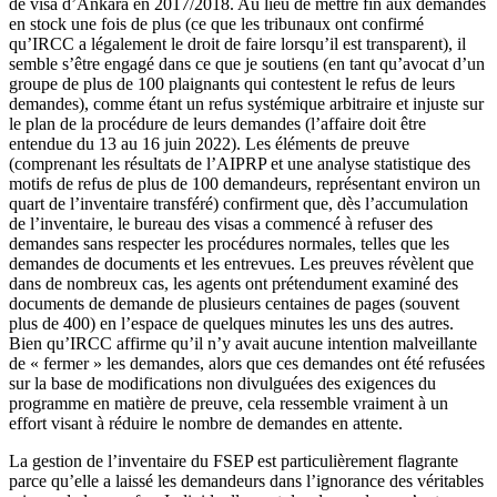
de visa d’Ankara en 2017/2018. Au lieu de mettre fin aux demandes
en stock une fois de plus (ce que les tribunaux ont confirmé
qu’IRCC a légalement le droit de faire lorsqu’il est transparent), il
semble s’être engagé dans ce que je soutiens (en tant qu’avocat d’un
groupe de plus de 100 plaignants qui contestent le refus de leurs
demandes), comme étant un refus systémique arbitraire et injuste sur
le plan de la procédure de leurs demandes (l’affaire doit être
entendue du 13 au 16 juin 2022). Les éléments de preuve
(comprenant les résultats de l’AIPRP et une analyse statistique des
motifs de refus de plus de 100 demandeurs, représentant environ un
quart de l’inventaire transféré) confirment que, dès l’accumulation
de l’inventaire, le bureau des visas a commencé à refuser des
demandes sans respecter les procédures normales, telles que les
demandes de documents et les entrevues. Les preuves révèlent que
dans de nombreux cas, les agents ont prétendument examiné des
documents de demande de plusieurs centaines de pages (souvent
plus de 400) en l’espace de quelques minutes les uns des autres.
Bien qu’IRCC affirme qu’il n’y avait aucune intention malveillante
de « fermer » les demandes, alors que ces demandes ont été refusées
sur la base de modifications non divulguées des exigences du
programme en matière de preuve, cela ressemble vraiment à un
effort visant à réduire le nombre de demandes en attente.
La gestion de l’inventaire du FSEP est particulièrement flagrante
parce qu’elle a laissé les demandeurs dans l’ignorance des véritables