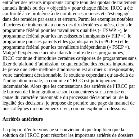
entraîner des retards importants compte tenu des quotas de traitement
annuels limités ou des « objectifs » pour chaque filière. IRCC a été
confronté à ce problème à de nombreuses reprises et s’est engagé
dans des remèdes par essais et erreurs. Parmi les exemples notables
d’arriérés de traitement au cours des dix dernières années, citons le
programme fédéral pour les travailleurs qualifiés (« FSWP »), le
programme fédéral pour les investisseurs immigrants (« FIIP »), le
programme pour les parents et les grands-parents (« PGP ») et le
programme fédéral pour les travailleurs indépendants (« FSEP »).
Malgré l’expérience acquise dans le cadre de ces programmes,
IRCC continue d’introduire certaines catégories de programmes sans
fixer de plafond d’admission, ce qui entraîne des retards importants.
Je pense que cette méthode d’admission est au mieux irresponsable,
voire carrément déraisonnable. Je soutiens cependant qu’au-delà de
l’indignation morale, la conduite d’IRCC est juridiquement
indemnisable. Alors que les contestations des arriérés de l’IRCC par
le barreau de l’immigration se sont concentrées sur la remise en
cause du caractère raisonnable du processus décisionnel ou de la
légalité des décisions, je propose de prendre une page du manuel de
nos collègues du contentieux civil, comme expliqué ci-dessous.
Arriérés antérieurs
La plupart d’entre vous ne se souviennent que trop bien que la
solution de l’IRCC pour résorber les importants arriérés de dossiers