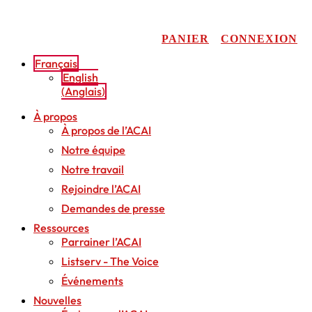
Aller
au
contenu
PANIER
CONNEXION
Français
English
(
Anglais
)
À propos
À propos de l’ACAI
Notre équipe
Notre travail
Rejoindre l’ACAI
Demandes de presse
Ressources
Parrainer l’ACAI
Listserv - The Voice
Événements
Nouvelles