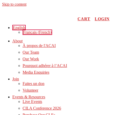
Skip to content
CART
LOGIN
English
Français
(
French
)
About
À propos de l'ACAI
Our Team
Our Work
Pourquoi adhérer à l’ACAI
Media Enquiries
Join
Faites un don
Volunteer
Events & Resources
Live Events
CILA Conference 2026
Purchase Our CLEs