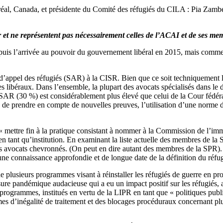
réal, Canada, et présidente du Comité des réfugiés du CILA : Pia Zambel
ur et ne représentent pas nécessairement celles de l’ACAI et de ses me
epuis l’arrivée au pouvoir du gouvernement libéral en 2015, mais comme
d’appel des réfugiés (SAR) à la CISR. Bien que ce soit techniquement l
 libéraux. Dans l’ensemble, la plupart des avocats spécialisés dans le d
 SAR (30 %) est considérablement plus élevé que celui de la Cour fédé
té de prendre en compte de nouvelles preuves, l’utilisation d’une norme d
 mettre fin à la pratique consistant à nommer à la Commission de l’imm
 en tant qu’institution. En examinant la liste actuelle des membres de
des avocats chevronnés. (On peut en dire autant des membres de la SPR). 
’une connaissance approfondie et de longue date de la définition du réfu
de plusieurs programmes visant à réinstaller les réfugiés de guerre en 
ure pandémique audacieuse qui a eu un impact positif sur les réfugiés
Ces programmes, institués en vertu de la LIPR en tant que « politiques p
es d’inégalité de traitement et des blocages procéduraux concernant plu