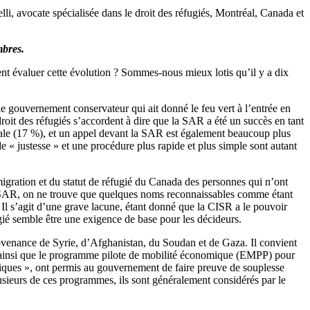
li, avocate spécialisée dans le droit des réfugiés, Montréal, Canada et
mbres.
nt évaluer cette évolution ? Sommes-nous mieux lotis qu’il y a dix
e gouvernement conservateur qui ait donné le feu vert à l’entrée en
roit des réfugiés s’accordent à dire que la SAR a été un succès en tant
rale (17 %), et un appel devant la SAR est également beaucoup plus
e « justesse » et une procédure plus rapide et plus simple sont autant
igration et du statut de réfugié du Canada des personnes qui n’ont
 la SAR, on ne trouve que quelques noms reconnaissables comme étant
Il s’agit d’une grave lacune, étant donné que la CISR a le pouvoir
gié semble être une exigence de base pour les décideurs.
provenance de Syrie, d’Afghanistan, du Soudan et de Gaza. Il convient
, ainsi que le programme pilote de mobilité économique (EMPP) pour
ubliques », ont permis au gouvernement de faire preuve de souplesse
sieurs de ces programmes, ils sont généralement considérés par le