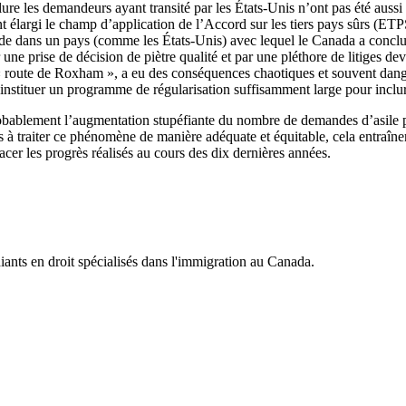
lure les demandeurs ayant transité par les États-Unis n’ont pas été aussi
nt élargi le champ d’application de l’Accord sur les tiers pays sûrs (ETP
nde dans un pays (comme les États-Unis) avec lequel le Canada a concl
e prise de décision de piètre qualité et par une pléthore de litiges de
la « route de Roxham », a eu des conséquences chaotiques et souvent dang
instituer un programme de régularisation suffisamment large pour inclu
a probablement l’augmentation stupéfiante du nombre de demandes d’asil
s à traiter ce phénomène de manière adéquate et équitable, cela entraîn
acer les progrès réalisés au cours des dix dernières années.
iants en droit spécialisés dans l'immigration au Canada.