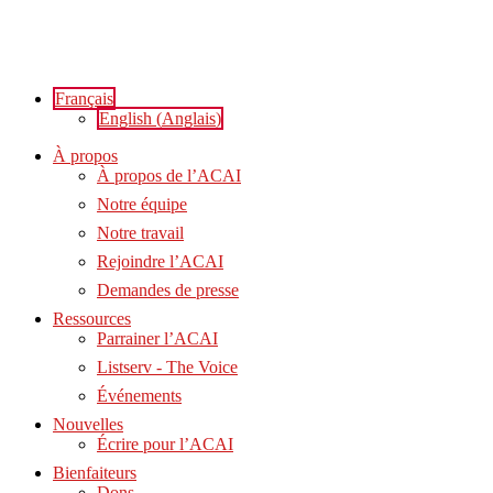
Aller
au
contenu
Français
English
(
Anglais
)
À propos
À propos de l’ACAI
Notre équipe
Notre travail
Rejoindre l’ACAI
Demandes de presse
Ressources
Parrainer l’ACAI
Listserv - The Voice
Événements
Nouvelles
Écrire pour l’ACAI
Bienfaiteurs
Dons