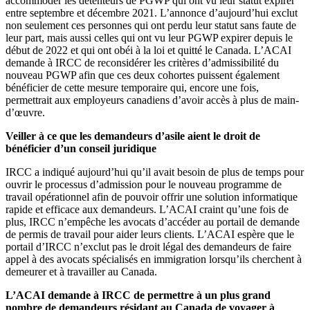
accommoder les détenteurs de PGWP qui ont vu leur statut expirer
entre septembre et décembre 2021. L’annonce d’aujourd’hui exclut
non seulement ces personnes qui ont perdu leur statut sans faute de
leur part, mais aussi celles qui ont vu leur PGWP expirer depuis le
début de 2022 et qui ont obéi à la loi et quitté le Canada. L’ACAI
demande à IRCC de reconsidérer les critères d’admissibilité du
nouveau PGWP afin que ces deux cohortes puissent également
bénéficier de cette mesure temporaire qui, encore une fois,
permettrait aux employeurs canadiens d’avoir accès à plus de main-
d’œuvre.
Veiller à ce que les demandeurs d’asile aient le droit de
bénéficier d’un conseil juridique
IRCC a indiqué aujourd’hui qu’il avait besoin de plus de temps pour
ouvrir le processus d’admission pour le nouveau programme de
travail opérationnel afin de pouvoir offrir une solution informatique
rapide et efficace aux demandeurs. L’ACAI craint qu’une fois de
plus, IRCC n’empêche les avocats d’accéder au portail de demande
de permis de travail pour aider leurs clients. L’ACAI espère que le
portail d’IRCC n’exclut pas le droit légal des demandeurs de faire
appel à des avocats spécialisés en immigration lorsqu’ils cherchent à
demeurer et à travailler au Canada.
L’ACAI demande à IRCC de permettre à un plus grand
nombre de demandeurs résidant au Canada de voyager à