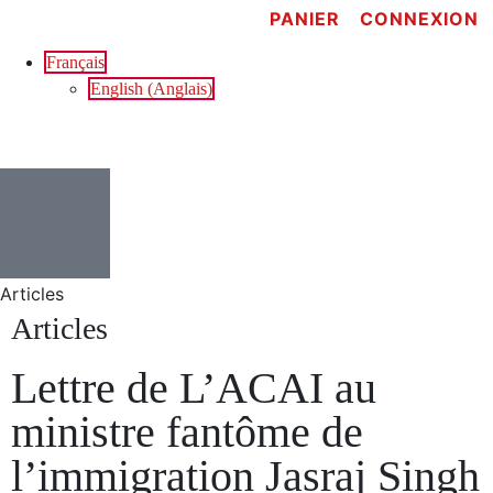
PANIER
CONNEXION
Français
English
(
Anglais
)
Articles
Articles
Lettre de L’ACAI au
ministre fantôme de
l’immigration Jasraj Singh