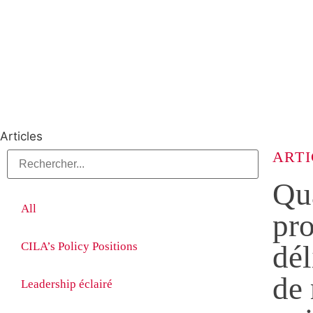
Articles
ARTI
Qua
All
pro
CILA’s Policy Positions
dé
de
Leadership éclairé