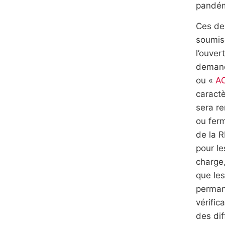
pandém
Ces der
soumis
l’ouve
demande
ou «
A
caract
sera re
ou ferm
de la R
pour le
charge
que les
permane
vérific
des di