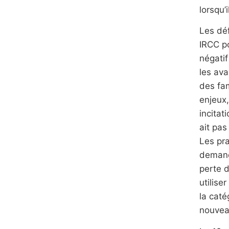
lorsqu’
Les déf
IRCC po
négatif
les ava
des fa
enjeux,
incitat
ait pas
Les pra
demande
perte 
utilise
la caté
nouvea