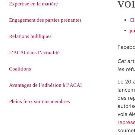
voi
Expertise en la matière
Engagement des parties prenantes
C
ju
Relations publiques
Faceb
L’ACAI dans l’actualité
Cet art
Coalitions
les ré
Le 20 
Avantages de l’adhésion à l’ACAI
lancem
des re
Pleins feux sur nos membres
autori
voie él
représ
soumet