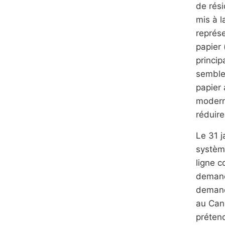
de rés
mis à l
représ
papier 
princip
semble
papier 
modern
réduire
Le 31 j
systèm
ligne c
demande
demand
au Can
prétend