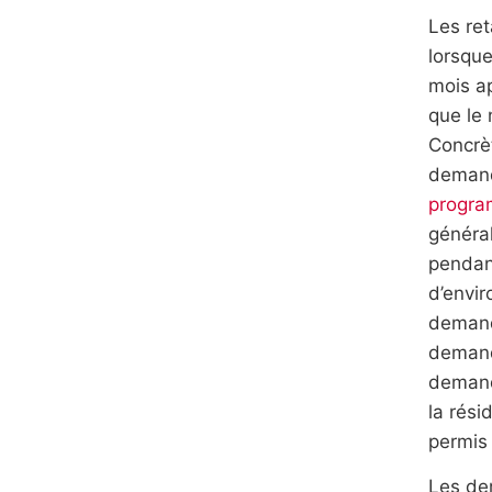
Les re
lorsqu
mois ap
que le 
Concrèt
demand
progra
général
pendan
d’envi
demande
demande
demand
la rés
permis 
Les de