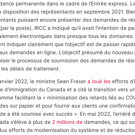
idence permanente dans le cadre de l’Entrée express. Le
a disposition des représentants en septembre 2021. Bien 
entants puissent encore présenter des demandes de ré
(par la poste), IRCC a indiqué qu’il avait l’intention de
alement électroniques dans presque tous les domaines. 
nt indiquer clairement que l’objectif est de passer ra
aux demandes en ligne. L’objectif présumé du nouveau p
iser le processus de soumission des demandes de rés
 les délais de traitement.
anvier 2022, le ministre Sean Fraser
a loué les
efforts d
e d’immigration du Canada et a cité la transition vers
omme facilitant la « minimisation des retards liés au C
s sur papier et pour fournir aux clients une confirmat
e a été soumise avec succès ». En mai 2022, l’arriéré
ada s’élève à plus de
2 millions de
demandes, ce qui sou
us efforts de modernisation du système et de réduction