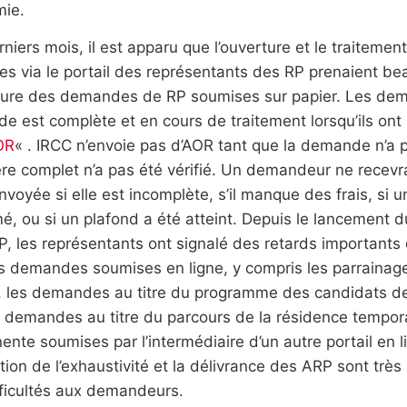
ie.
niers mois, il est apparu que l’ouverture et le traitem
es via le portail des représentants des RP prenaient b
rture des demandes de RP soumises sur papier. Les dem
 est complète et en cours de traitement lorsqu’ils ont
OR
« . IRCC n’envoie pas d’AOR tant que la demande n’a 
ère complet n’a pas été vérifié. Un demandeur ne recev
nvoyée si elle est incomplète, s’il manque des frais, s
é, ou si un plafond a été atteint. Depuis le lancement d
P, les représentants ont signalé des retards importants
s demandes soumises en ligne, y compris les parrainage
, les demandes au titre du programme des candidats des
 demandes au titre du parcours de la résidence tempora
nte soumises par l’intermédiaire d’un autre portail en l
ation de l’exhaustivité et la délivrance des ARP sont tr
fficultés aux demandeurs.