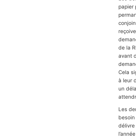
papier
perman
conjoin
reçoive
demand
de la R
avant d
demand
Cela si
à leur 
un déla
attendr
Les de
besoin 
délivr
l’anné