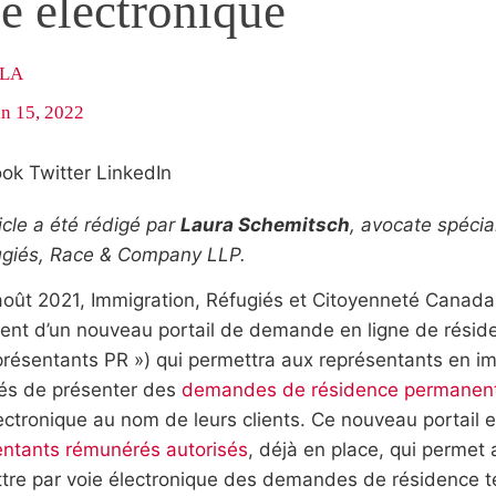
e électronique
ILA
in 15, 2022
ook
Twitter
LinkedIn
icle a été rédigé par
Laura Schemitsch
, avocate spécia
fugiés, Race & Company LLP.
août 2021, Immigration, Réfugiés et Citoyenneté Canad
ent d’un nouveau portail de demande en ligne de résid
présentants PR ») qui permettra aux représentants en i
sés de présenter des
demandes de résidence permanente
ectronique au nom de leurs clients. Ce nouveau portail e
entants rémunérés autorisés
, déjà en place, qui permet
tre par voie électronique des demandes de résidence 