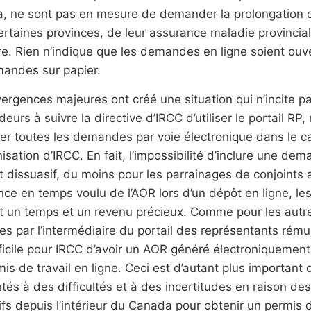
 ne sont pas en mesure de demander la prolongation de 
rtaines provinces, de leur assurance maladie provincia
re. Rien n’indique que les demandes en ligne soient ou
mandes sur papier.
ergences majeures ont créé une situation qui n’incite p
urs à suivre la directive d’IRCC d’utiliser le portail RP, 
ter toutes les demandes par voie électronique dans le c
sation d’IRCC. En fait, l’impossibilité d’inclure une de
t dissuasif, du moins pour les parrainages de conjoints
nce en temps voulu de l’AOR lors d’un dépôt en ligne, l
t un temps et un revenu précieux. Comme pour les aut
s par l’intermédiaire du portail des représentants rémun
ficile pour IRCC d’avoir un AOR généré électroniquemen
is de travail en ligne. Ceci est d’autant plus importan
tés à des difficultés et à des incertitudes en raison de
fs depuis l’intérieur du Canada pour obtenir un permis 