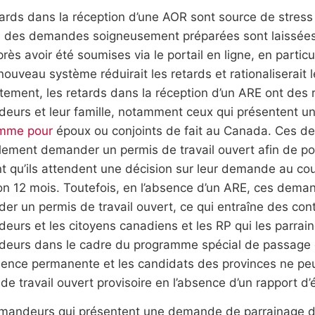
tards dans la réception d’une AOR sont source de stres
e des demandes soigneusement préparées sont laissée
rès avoir été soumises via le portail en ligne, en particu
nouveau système réduirait les retards et rationaliserai
ement, les retards dans la réception d’un ARE ont des 
eurs et leur famille, notamment ceux qui présentent 
mme pour
époux ou conjoints de fait au Canada. Ces 
ement demander un permis de travail ouvert afin de pou
t qu’ils attendent une décision sur leur demande au co
ron 12 mois. Toutefois, en l’absence d’un ARE, ces dem
r un permis de travail ouvert, ce qui entraîne des cont
urs et les citoyens canadiens et les RP qui les parrai
eurs dans le cadre du programme spécial de passage d
idence permanente et les candidats des provinces ne p
de travail ouvert provisoire en l’absence d’un rapport d’
mandeurs qui présentent une demande de parrainage d