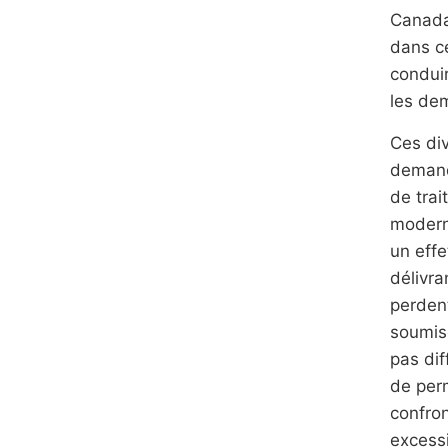
Canada,
dans ce
condui
les de
Ces div
demande
de trai
moderni
un effe
délivra
perden
soumise
pas dif
de perm
confron
excessi