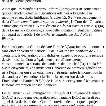
de la deuxième génération ».
Alors que les requérants dans l’affaire
Bjorkquist et al.
soutenaient
que cet article violait les dispositions relatives à l’égalité, à la
mobilité et aux droits juridiques (articles 15, 6 et 7 respectivement)
de la
Charte canadienne des droits et libertés,
la Cour de l’Ontario a
estimé que les articles 15 et 6 étaient violés par l’actuel article 3(3)(a)
de la
loi sur la citoyenneté
, et que cette violation n’était pas justifiée
au regard de l’article 1 de la
Charte canadienne des droits et
libertés
.
Par conséquent, la Cour a déclaré l’article 3(3)(a) inconstitutionnel et
sans effet en vertu de l’article 52 de la
loi constitutionnelle de 1982
.
Toutefois, la déclaration d’invalidité est suspendue pour une période
de six mois. La Cour a également accordé une exemption
constitutionnelle à certains demandeurs de l’article 3(3)(a) de la
loi
sur la citoyenneté
, et a invité tout Canadien de première génération
né à l’étranger qui a un enfant né à l’étranger entre le moment où la
demande a été entendue et la fin de la suspension de six mois de
l’invalidité de l’article 3(3)(a) de la loi sur la citoyenneté à demander
la même exemption constitutionnelle.
Le 22 janvier 2024, Immigration, Réfugiés et Citoyenneté Canada
(IRCC) a publié une déclaration selon laquelle IRCC ne ferait pas
appel de la décision de la Cour. Il convient de noter que le projet de
loi S-245,
Loi modifiant la Loi sur la citoyenneté (octroi de la